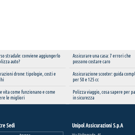
so stradale: conviene aggiungerlo
Assicurare una casa: 7 errori che
olizza auto?
possono costare caro
razioni drone: tipologie, costi e
Assicurazione scooter: guida comp
ghi
per 50 e 125 cc
ze vita come funzionano e come
Polizza viaggio, cosa sapere per pa
ere le migliori
in sicurezza
tre Sedi
Unipol Assicurazioni S.p.A