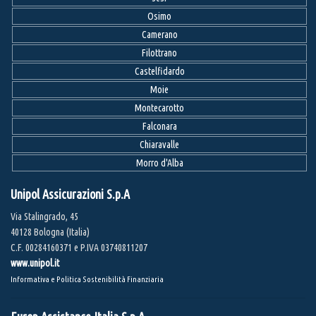
Osimo
Camerano
Filottrano
Castelfidardo
Moie
Montecarotto
Falconara
Chiaravalle
Morro d'Alba
Unipol Assicurazioni S.p.A
Via Stalingrado, 45
40128 Bologna (Italia)
C.F. 00284160371 e P.IVA 03740811207
www.unipol.it
Informativa e Politica Sostenibilità Finanziaria