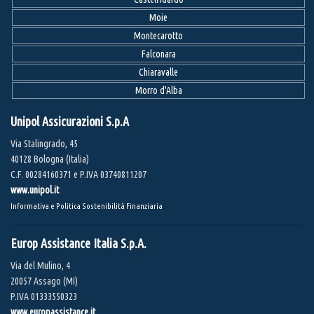
Moie
Montecarotto
Falconara
Chiaravalle
Morro d'Alba
Unipol Assicurazioni S.p.A
Via Stalingrado, 45
40128 Bologna (Italia)
C.F. 00284160371 e P.IVA 03740811207
www.unipol.it
Informativa e Politica Sostenibilità Finanziaria
Europ Assistance Italia S.p.A.
Via del Mulino, 4
20057 Assago (MI)
P.IVA 01333550323
www.europassistance.it