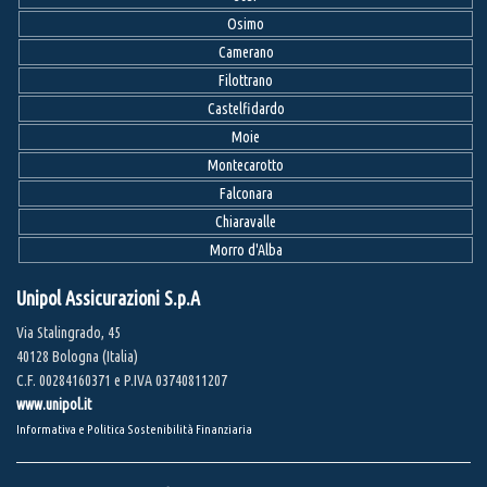
Osimo
Camerano
Filottrano
Castelfidardo
Moie
Montecarotto
Falconara
Chiaravalle
Morro d'Alba
Unipol Assicurazioni S.p.A
Via Stalingrado, 45
40128 Bologna (Italia)
C.F. 00284160371 e P.IVA 03740811207
www.unipol.it
Informativa e Politica Sostenibilità Finanziaria