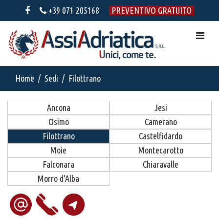
+39 071 205168
PREVENTIVO GRATUITO
Home
Sedi
Filottrano
Ancona
Jesi
Osimo
Camerano
Filottrano
Castelfidardo
Moie
Montecarotto
Falconara
Chiaravalle
Morro d'Alba