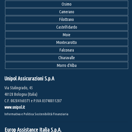
Osimo
Camerano
Filottrano
Castelfidardo
Moie
Montecarotto
Falconara
Chiaravalle
Morro d'Alba
Unipol Assicurazioni S.p.A
Via Stalingrado, 45
40128 Bologna (Italia)
C.F. 00284160371 e P.IVA 03740811207
www.unipol.it
Informativa e Politica Sostenibilità Finanziaria
Europ Assistance Italia S.p.A.