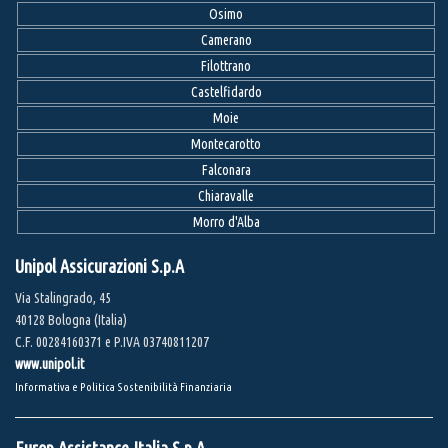
Osimo
Camerano
Filottrano
Castelfidardo
Moie
Montecarotto
Falconara
Chiaravalle
Morro d'Alba
Unipol Assicurazioni S.p.A
Via Stalingrado, 45
40128 Bologna (Italia)
C.F. 00284160371 e P.IVA 03740811207
www.unipol.it
Informativa e Politica Sostenibilità Finanziaria