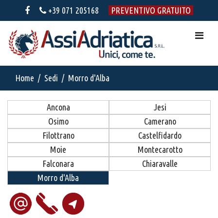
+39 071 205168
PREVENTIVO GRATUITO
Home
Sedi
Morro d'Alba
Ancona
Jesi
Osimo
Camerano
Filottrano
Castelfidardo
Moie
Montecarotto
Falconara
Chiaravalle
Morro d'Alba