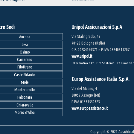
tre Sedi
Unipol Assicurazioni S.p.A
Via Stalingrado, 45
Ancona
40128 Bologna (Italia)
Jesi
C.F. 00284160371 e P.IVA 03740811207
Osimo
www.unipol.it
Camerano
Informativa e Politica Sostenibilità Finanziar
Filottrano
Castelfidardo
Europ Assistance Italia S.p.A.
Moie
Via del Mulino, 4
Montecarotto
20057 Assago (MI)
Falconara
P.IVA 01333550323
Chiaravalle
www.europassistance.it
Morro d'Alba
Copyright © 2026 AssiAdriatica