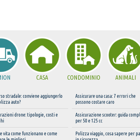
MION
CASA
CONDOMINIO
ANIMALI
so stradale: conviene aggiungerlo
Assicurare una casa: 7 errori che
olizza auto?
possono costare caro
razioni drone: tipologie, costi e
Assicurazione scooter: guida comp
ghi
per 50 e 125 cc
ze vita come funzionano e come
Polizza viaggio, cosa sapere per pa
ere le migliori
in sicurezza