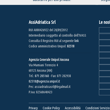
AssiAdriatica Srl
Le nos
RUI A000426922 del 20/09/2012
Intermediario soggetto al controllo dell’IVASS
Consulta il Registro RUI al seguente
link
Codice amministrativo Unipol:
02518
Agenzia Generale Unipol Ancona
Via Mamiani Terenzio 4
60125 Ancona (AN)
Tel.:
071 205168
- Fax: 071 202938
02518@agenzia.unipol.it
Pec: assiadriaticasrl@legalmail.it
P.iva: 02560640423
Privacy
Cookie Policy
Accessibilità
Condizioni Servizio