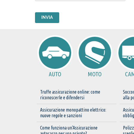
INVIA
AUTO
MOTO
CA
Truffe assicurazione online: come
Soccor
riconoscerle e difendersi
alla p
Assicurazione monopattino elettrico:
Assicu
nuove regole e sanzioni
obbli
Come funziona un'Assicurazione
Poliz
autocarro per uso privato?
scegli